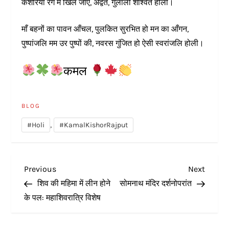
केशरिया रंग में खिल जाए, अद्वैत, गुलाली शाश्वत होली।
माँ बहनों का पावन आँचल, पुलकित सुरभित हो मन का आँगन,
पुष्पांजलि मम उर पुष्पों की, नवरस गुंजित हो ऐसी स्वरांजलि होली।
कमल
BLOG
,
#Holi
#KamalKishorRajput
P
Previous
Next
Previous
Next
Post
Post
शिव की महिमा में लीन होने
सोमनाथ मंदिर दर्शनोपरांत
o
के पल: महाशिवरात्रि विशेष
s